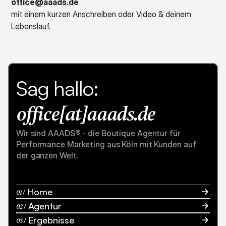
office@aaads.de
mit einem kurzen Anschreiben oder Video & deinem 
Lebenslauf.
Sag hallo:
office[at]
aaads.de
Wir sind AAADS® - die Boutique Agentur für 
Performance Marketing aus Köln mit Kunden auf 
der ganzen Welt.
Unverbindlich beraten lassen
 Home
01 /
 Agentur
02 /
 Ergebnisse
03 /